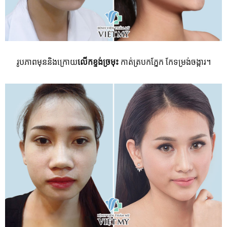
រូបភាពមុននិងក្រោយ
លើកខ្ទង់ច្រមុះ​
កាត់ត្របកភ្នែក កែទម្រង់ចង្ការ។