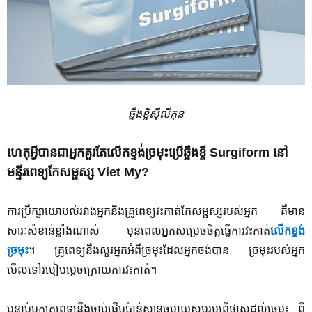
ឆ្អឹងខ្ចីស៊ីលីកុន
ហេតុអ្វី​បាន​ជា​អ្នក​គួរ​តែលើកខ្ទង់ច្រមុះប្រើឆ្អឹងខ្ចី
Surgiform
​នៅ​
មន្ទីរពេទ្យកែសម្ផស្ស
Viet My?
ការប្រឹក្សាយោបល់រវាងអ្នកនិងគ្រូពេទ្យវះកាត់កែសម្ផស្សរបស់អ្នក គឺមាន
សារៈសំខាន់ខ្លាំងណាស់ មុនពេលអ្នកសម្រេចចិត្តធ្វើការវះកាត់
លើកខ្ទង់
ច្រមុះ
។ គ្រូពេទ្យនឹងសួរអ្នកអំពីច្រមុះដែលអ្នកចង់បាន ច្រមុះរបស់អ្នក
មើលទៅរបៀបម្ដេចក្រោយការវះកាត់។
បន្ទាប់មកគ្រូពេទ្យនឹងចាប់ផ្តើមប៉ាន់ស្មានចម្ងាយសមរម្យពីថ្ងាសដល់ច្រមុះ ពី