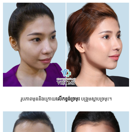
រូបភាពមុននិងក្រោយ
លើកខ្ទង់ច្រមុះ
បង្រួមស្លាបច្រមុះ។