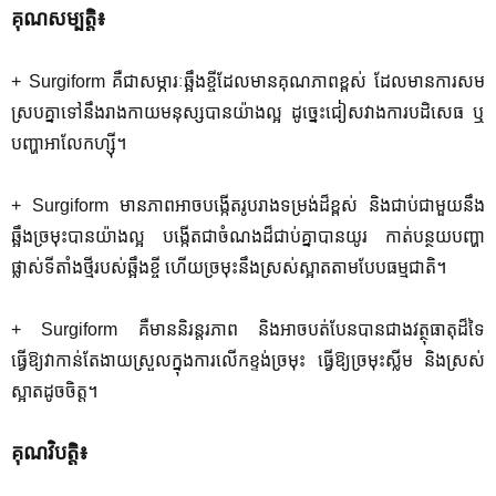
គុណសម្បត្តិ៖
+ Surgiform
គឺជាសម្ភារៈឆ្អឹងខ្ចីដែលមានគុណភាពខ្ពស់ ដែលមានការសម
ស្របគ្នាទៅនឹងរាងកាយមនុស្សបានយ៉ាងល្អ ដូច្នេះជៀសវាងការបដិសេធ ឬ
បញ្ហាអាលែកហ្ស៊ី។
+
Surgiform
មានភាពអាចបង្កើតរូបរាងទម្រង់ដ៏ខ្ពស់ និងជាប់ជាមួយនឹង
ឆ្អឹងច្រមុះបានយ៉ាងល្អ បង្កើតជាចំណងដ៏ជាប់គ្នាបានយូរ កាត់បន្ថយបញ្ហា
ផ្លាស់ទីតាំងថ្មីរបស់ឆ្អឹងខ្ចី ហើយច្រមុះនឹងស្រស់ស្អាតតាមបែបធម្មជាតិ។ ​
+ Surgiform
គឺមាននិរន្តរភាព និងអាចបត់បែនបានជាងវត្ថុធាតុដ៏ទៃ
ធ្វើឱ្យវាកាន់តែងាយស្រួលក្នុងការលើកខ្ទង់ច្រមុះ ធ្វើឱ្យច្រមុះស្លីម និងស្រស់
ស្អាតដូចចិត្ត។
គុណវិបត្តិ៖