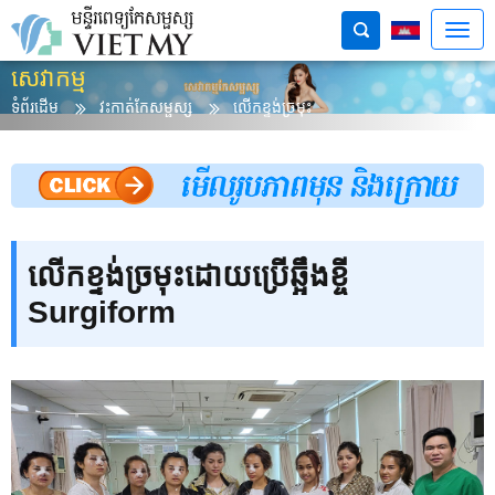
សេវាកម្ម
ទំព័រដើម
វះកាត់​កែស​ម្ផស្ស
លើកខ្ទង់ច្រមុះ
លើកខ្ទង់ច្រមុះដោយប្រើឆ្អឹងខ្ចី
Surgiform