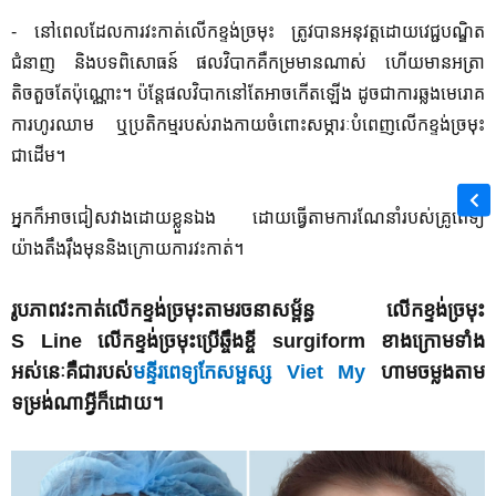
-
នៅពេលដែលការវះកាត់លើកខ្ទង់ច្រមុះ ត្រូវបានអនុវត្តដោយវេជ្ជបណ្ឌិត
ជំនាញ និងបទពិសោធន៍ ផលវិបាកគឺកម្រមានណាស់ ហើយមានអត្រា
តិចតួចតែប៉ុណ្ណោះ។ ប៉ន្តែ
ផលវិបាកនៅតែអាចកើតឡើង ដូចជាការឆ្លងមេរោគ
ការហូរឈាម ឬប្រតិកម្មរបស់រាងកាយចំពោះសម្ភារៈបំពេញលើកខ្ទង់ច្រមុះ
ជាដើម។ ​
អ្នកក៏អាចជៀសវាងដោយខ្លួនឯង ដោយធ្វើតាមការណែនាំរបស់គ្រូពេទ្យ
យ៉ាងតឹងរ៉ឹងមុននិងក្រោយការវះកាត់។​​​
រូបភាពវះកាត់លើកខ្ទង់ច្រមុះតាមរចនាសម្ព័ន្ធ លើកខ្ទង់ច្រមុះ
S
Line
លើកខ្ទង់ច្រមុះប្រើឆ្ចឹងខ្ចី
surgiform
ខាងក្រោមទាំង
អស់នេៈគឺជារបស់
មន្ទីរពេទ្យកែសម្ផស្ស
Viet My
ហាមចម្លងតាម
ទម្រង់ណាអ្វីក៏ដោយ។