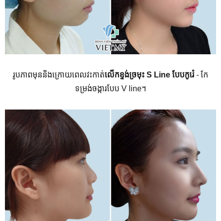
រូបភាពមុននិងក្រោយពេលវះកាត់
លើកខ្ទង់ច្រមុះ
S Line
បែបកូរ៉េ
-
កែ
ទម្រង់ចង្ការបែប
V line
។