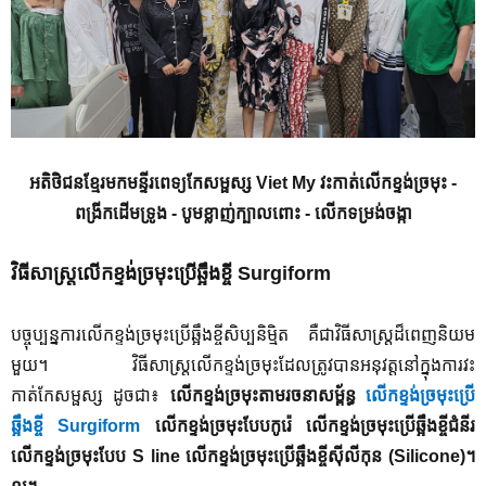
អតិថិជនខ្មែរមកមន្ទីរពេទ្យកែសម្ផស្ស Viet My វះកាត់លើកខ្ទង់ច្រមុះ -
ពង្រីកដើមទ្រូង - បូមខ្លាញ់ក្បាលពោះ -​ លើកទម្រង់ចង្កា
វិធីសាស្រ្ត
លើក
ខ្ទង់
ច្រមុះ
ប្រើឆ្អឹងខ្ចី
Surgiform
បច្ចុប្បន្នការលើកខ្ទង់ច្រមុះប្រើឆ្អឹងខ្ចីសិប្បនិម្មិត គឺជាវិធីសាស្ត្រដ៏ពេញនិយម
មួយ។ វិធីសាស្ត្រលើកខ្ទង់ច្រមុះដែលត្រូវបានអនុវត្តនៅក្នុងការវះ
កាត់កែសម្ផស្ស ដូចជា៖​
លើកខ្ទង់ច្រមុះតាមរចនាសម្ព័ន្ធ
លើក
ខ្ទង់
ច្រមុះ
ប្រើ
ឆ្អឹងខ្ចី
Surgiform
លើកខ្ទង់ច្រមុះបែបកូរ៉េ ​លើកខ្ទង់ច្រមុះប្រើឆ្អឹងខ្ចីជំនីរ
លើកខ្ទង់ច្រមុះបែប
S line
លើកខ្ទង់ច្រមុះប្រើឆ្អឹងខ្ចីស៊ីលីកុន
(Silicone)
។