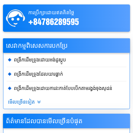
ការប្រឹក្សាដោយឥតគិតថ្លៃ
+84786289595
សេវាកម្មពិសេសការបកប្រែ
ពង្រីកដើមទ្រូងដោយអង់ដូស្កូប
ពង្រីកដើមទ្រូងដែលយារធ្លាក់
ពង្រីកដើមទ្រូងដោយការវះកាត់បែបបើកតាមរង្វង់ចុងសុដន់
មើលច្រើនទៀត
ព័ត៌មានដែលបានមើលច្រើនបំផុត