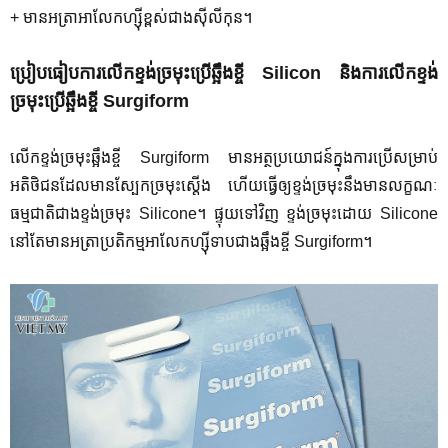
+
មានអត្រាអាលែកហ្ស៊ីខ្ពស់ជាងស៊ីលីកុន។
ប្រៀបធៀបការលើកខ្ទង់ច្រមុះប្រើឆ្អឹងខ្ចី
Silicon
និងការលើកខ្ទង់
ច្រមុះប្រើឆ្អឹងខ្ចី​
Surgiform
លើកខ្ទង់ច្រមុះឆ្អឹងខ្ចី
Surgiform
មានអត្ថប្រយោជន៍ក្នុងការប្រើសម្រាប់
អតិថិជនដែលមានស្បែកច្រមុះស្តើង ហើយធ្វើឲ្យខ្ទង់ច្រមុះនឹងមានលក្ខណៈ
ធម្មជាតិជាងខ្ទង់ច្រមុះ
Silicone
។ ផ្ទុយទៅវិញ ខ្ទង់ច្រមុះដោយ
Silicone
នៅតែមានអត្រាប្រតិកម្មអាលែកហ្ស៊ីទាបជាងឆ្អឹងខ្ចី
Surgiform
។