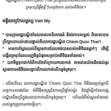
វេជ្ជបណ្ឌិត
Chiem Quoc Thai
ប្រឹក្សាយោបល់អំពីការវះកាត់លើកខ្ទង់
ច្រមុះប្រើឆ្អឹងខ្ចី
Surgiform
ដល់អតិថិជន។
មន្ទីរពេទ្យកែសម្ផស្ស
Viet My
* បានក្រុមវេជ្ជបណ្ឌិតដែលមានបទពិសោធន៍ និងឯកទេសខ្ពស់ ពិសេសបាន
ប្រឹក្សាយោបល់ដោយផ្ទាល់ពីលោកវេជ្ជបណ្ឌិត
Chiem Quoc Thai
។
*
មានការ
ស្វែងយល់ពីស្ថានភាពដែលចង់បានរបស់អតិថិជនម្នាក់ៗ ដើម្បី
បង្កើតច្រមុះដែលពេញចិត្តបំផុតសម្រាប់អតិថិជនទាំងអស់។
* យកចិត្តទុកដាក់អំពីការថែទាំក្រោយការវះកាត់ តាមដានយ៉ាងដិតដល់នូវ
ស្ថានភាពអតិថិជនបន្ទាប់ពីការវះកាត់លើកខ្ទង់ច្រមុះ។
-
លើសពីនេះ លោកវេជ្ជបណ្ឌិត
Chiem Quoc Thai
ក៏នឹងពន្យល់អ្នកពី
បច្ចេកទេសផងដែរ អំពីវិធីសាស្រ្តនៃការប្រើថ្នាំសណ្ដំ និងថ្នាំស្ពឹកដែលវេជ្ជ
បណ្ឌិតនឹងប្រើក្នុងពេលវះកាត់លើកខ្ទង់ច្រមុះ។ ហើយអំពីសំណួរទាំងអស់
របស់អ្នកត្រូវការរកចម្លើយ។