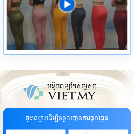
ចុះឈ្មោះដើម្បីទទួលបានការផ្តល់ជូន