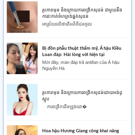
រូបភាពមុន និងក្រោយការពង្រីកសុដន់ ជាមួយនឹង
ការវះកាត់ចំហត្រង់ផ្នត់សុដន់
អាស្រ័យលើថាតើអតិថិជនចូល
Bị đồn phẫu thuật thẩm mỹ, Á hậu Kiều
Loan đáp: Hài lòng với hiện tại
Mới đây, màn đáp trả antifan của Á hậu
Nguyễn Hà
រូបភាពមុន និងក្រោយការពង្រីកសុដន់ដោយអង់ដូ
ស្កុប
ការពង្រីកដើមទ្រូងដោ�
Hoa hậu Hương Giang công khai nâng