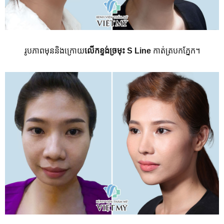
រូបភាពមុននិងក្រោយ
លើកខ្ទង់ច្រមុះ
S Line
កាត់ត្របកភ្នែក។