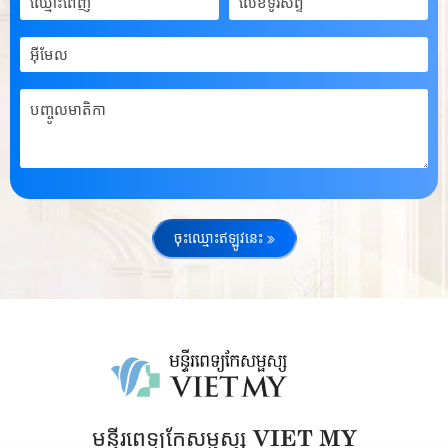
ចុះឈ្មោះឥឡូវនេះ
មន្ទីរពេទ្យកែសម្ផស្ស VIET MY