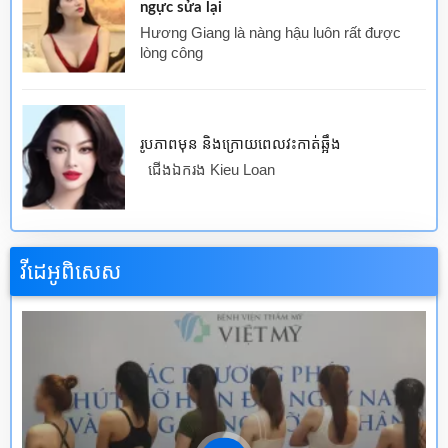
ngực sửa lại
Hương Giang là nàng hậu luôn rất được
lòng công
រូបភាពមុន និងក្រោយពេលវះកាត់ឆ្អឹង
ជើងឯករង Kieu Loan
វីដេអូពិសេស