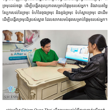
ច្រមុះដល់ចង្កា ដើម្បីបង្កើតតុល្យភាពសម្រាប់ផ្ទៃមុខរបស់អ្នក។ និងវាយតម្លៃ
ស្បែកសល់នៃច្រមុះ ទំហំនៃចុងច្រមុះ និងខ្ទង់ច្រមុះ ទំហំស្លាបច្រមុះ ជាដើម
ដើម្បីបង្កើតច្រមុះដ៏ស្រស់ស្អាត ដែលសាកសមបំផុតសម្រាប់ផ្ទៃមុខរបស់អ្នក។