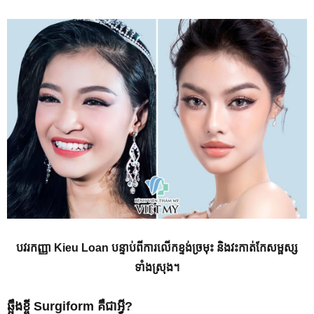
បវរកញ្ញា
Kieu Loan
បន្ទាប់ពីការលើកខ្ទង់ច្រមុះ និងវះកាត់កែសម្ផស្ស
ទាំងស្រុង។
ឆ្អឹងខ្ចី
Surgiform
គឺជាអ្វី?