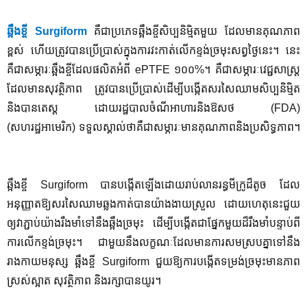
ឆ្អឹងខ្ចី
Surgiform
គឺជាប្រភេទឆ្អឹងខ្ចីសិប្បនិម្មិតមួយ ​​ដែលមានគុណភាព
ខ្ពស់ ហើយត្រូវបានប្រើប្រាស់ក្នុងការវះកាត់លើកខ្ទង់ច្រមុះសព្វថ្ងៃនេះ។​​ នេះ
គឺជាសម្ភារៈឆ្អឹងខ្ចីដែលផលិតអំពី
ePTFE
១០០%។ គឺជាសម្ភារៈវេជ្ជសាស្រ្ត
ដែលមានសុវត្ថិភាព ត្រូវបានប្រើប្រាស់ដើម្បីបង្កើតសរសៃឈាមសិប្បនិម្មិត
និងបានតេស្ត ដោយរដ្ឋបាលចំណីអាហារនិងឱសថ (
FDA)
(
សហរដ្ឋអាមេរិក)​ ទទួលស្គាល់ថាគឺជាសម្ភារៈមានគុណភាពនិងប្រសិទ្ធភាព។​
​
ឆ្អឹងខ្ចី Surgiform បានបង្កើតឡើងដោយរាប់លានរន្ធមីក្រូដ៏តូច ដែល
អនុញ្ញាតឱ្យសរសៃឈាមឆ្លងកាត់បានយ៉ាងងាយស្រួល ដោយហេតុនេះជួយ
ឲ្យវាភ្ជាប់យ៉ាងរឹងមាំទៅនឹងឆ្អឹងច្រមុះ ដើម្បីបង្កើតជាផ្នែកមួយដ៏រឹងមាំបន្ទាប់ពី
ការលើកខ្ទង់ច្រមុះ។ ជាមួយនឹងលក្ខណៈដែលមានការសមស្របគ្នាទៅនឹង
រាងកាយមនុស្ស ឆ្អឹងខ្ចី Surgiform ជួយឱ្យការបង្កើតទម្រង់ច្រមុះមានភាព
ស្រស់ស្អាត សុវត្ថិភាព និងរក្សាបានយូរ។