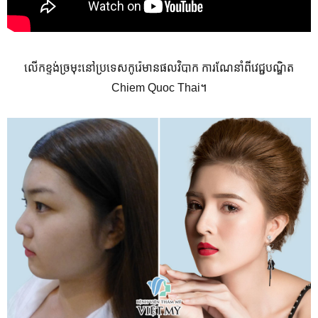
លើកខ្ទង់​ច្រមុះ​នៅ​ប្រទេស​កូរ៉េ​មាន​ផលវិបាក ការណែនាំ​ពី​វេជ្ជបណ្ឌិត
Chiem Quoc Thai។