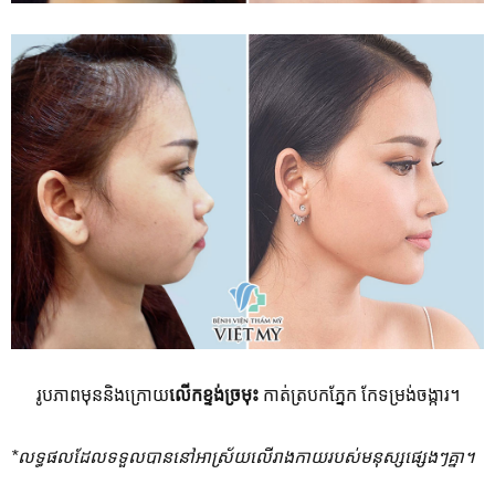
រូបភាពមុននិងក្រោយ
លើកខ្ទង់ច្រមុះ
កាត់ត្របកភ្នែក កែទម្រង់ចង្ការ។
*
លទ្ធផលដែលទទួលបាននៅអាស្រ័យលើរាងកាយរបស់មនុស្សផ្សេងៗគ្នា។