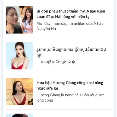
Bị đồn phẫu thuật thẩm mỹ, Á hậu Kiều
Loan đáp: Hài lòng với hiện tại
Mới đây, màn đáp trả antifan của Á hậu
Nguyễn Hà
រូបភាពមុន និងក្រោយការពង្រីកសុដន់ដោយអង់ដូ
ស្កុប
ការពង្រីកដើមទ្រូងដោ�
Hoa hậu Hương Giang công khai nâng
ngực sửa lại
Hương Giang là nàng hậu luôn rất được
lòng công