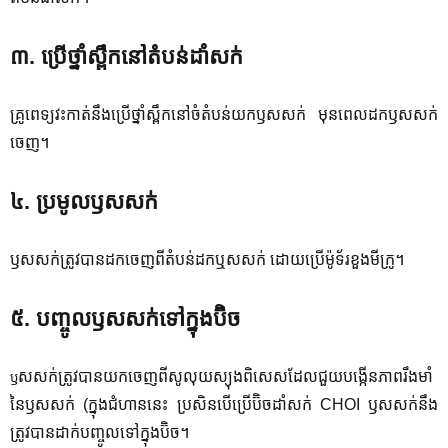
៣
.
ប្រើថ្នាំស្ពឹកនៅតំបន់ដាំសក់
គ្រូពេទ្យវះកាត់នឹងប្រើថ្នាំស្ពឹកនៅចំតំបន់យកឫសសក់
មុនពេលដកឫសសក់
ចេញ។
៤
.
ប្រមូលឫសសក់
ឫសសក់ត្រូវបានដកចេញពីតំបន់ដកឬសសក់
ដោយប្រើម៉ូទ័រខួងមីក្រូ។
៥
.
បញ្ចូលឫសសក់ទៅក្នុងប៊ិច
សសក់ត្រូវបានយកចេញពីសូលុយស្យុងពិសេសដែលជួយបង្កើនភាពរឹងមាំ
ឫ
នៃឫសសក់
(
ក្នុងជំហាននេះ
ប្រសិនបើប្រើប៊ិចដាំសក់
CHOI
ឫសសក់នឹង
ត្រូវបានដាក់បញ្ចូលទៅក្នុងប៊ិច។