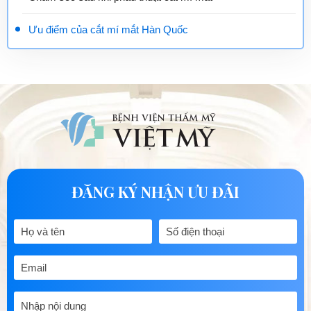
Ưu điểm của cắt mí mắt Hàn Quốc
ĐĂNG KÝ NHẬN ƯU ĐÃI