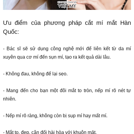
Ưu điểm của phương pháp cắt mí mắt Hàn
Quốc:
- Bác sĩ sẽ sử dụng công nghệ mới để liên kết từ da mí
xuyên qua cơ mí đến sụn mí, tạo ra kết quả dài lâu.
- Không đau, không để lại sẹo.
- Mang đến cho bạn một đôi mắt to tròn, nếp mí rõ nét tự
nhiên.
- Nếp mí rõ ràng, không còn bị sụp mí hay mất mí.
- Mắt to, đẹp, cân đối hài hòa với khuôn mặt.